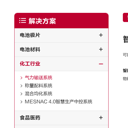

解决方案
电池极片

电池材料

可
化工行业

智
气力输送系统

物
称量配料系统

混合均化系统

MESNAC 4.0智慧生产中控系统

食品医药
