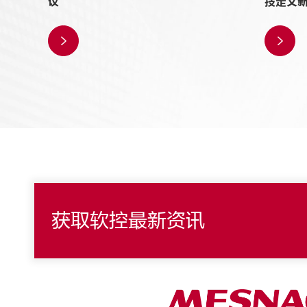
议
技定义


获取软控最新资讯